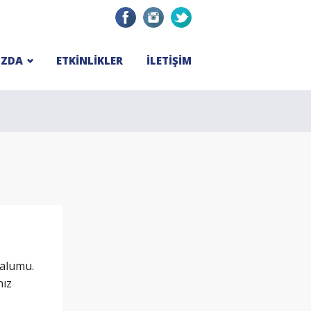
IZDA
ETKİNLİKLER
İLETİŞİM
malumu.
nız