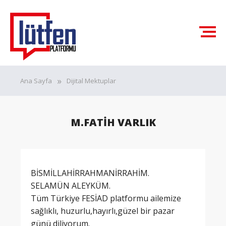
Ana Sayfa
Dijital Mektuplar
M.FATİH VARLIK
BİSMİLLAHİRRAHMANİRRAHİM.
SELAMÜN ALEYKÜM.
Tüm Türkiye FESİAD platformu ailemize
sağlıklı, huzurlu,hayırlı,güzel bir pazar
günü diliyorum.