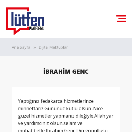
Ana Sayfa
Dijital Mektuplar
İBRAHİM GENC
Yaptığınız fedakarca hizmetlerinze
minnettarız.Gününüz kutlu olsun .Nice
güzel hizmetler yapmanız dileğiyle.Allah yar
ve yardımcınız olsun.selam ve
muhabbetle.Ibrahim Genc Din gönullüsü.