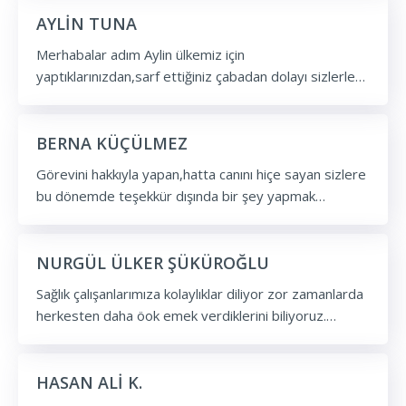
AYLİN TUNA
Merhabalar adım Aylin ülkemiz için
yaptıklarınızdan,sarf ettiğiniz çabadan dolayı sizlerle
gurur duyuyorum ve çok teşekkür ediyorum. Sizler bu
ülkenin askerleri gibi en yüce kahramanlardansınız.
Bizim için önce sağlık derken kendi sağlığınız için en
BERNA KÜÇÜLMEZ
son sağlık diyorsunuz. Hakkınızı helal edin.Hakkınız
Görevini hakkıyla yapan,hatta canını hiçe sayan sizlere
ödenmez,ödenemez. Meslek hayatınızda başarılar ve
bu dönemde teşekkür dışında bir şey yapmak
iyi çalışmalar diliyorum...
gelmiyor elimizden.Bir öğretmen olarak sağlık/eğitim
el-ele çıkacağımız günlere...
NURGÜL ÜLKER ŞÜKÜROĞLU
Sağlık çalışanlarımıza kolaylıklar diliyor zor zamanlarda
herkesten daha öok emek verdiklerini biliyoruz.
Umarım bh emeklerinin karşılığını bu fedakarlıklarını
maaşlarına primlerine yansıyan ödemelerle görürler.
Teşekkür ederiz...
HASAN ALİ K.