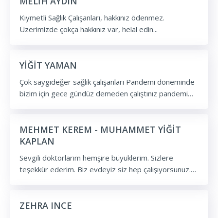
çekiyorsunuz biliyoruz ama illa ki bir gün bu iyiliğinizin
MELİH AYDIN
karşılığını alacaksınız.Vazgeçmeyin, pes etmeyin.Bilin ki
Kıymetli Sağlık Çalışanları, hakkınız ödenmez.
hem bizim hem de kendi hayatınızı korumak size
Üzerimizde çokça hakkınız var, helal edin...
bağlı.Firar etmek,bağırıp çağırmak istiyorsunuz.Ama
dayanın. VAZGEÇMEYİN, ÇÜNKÜ ARKANIZDA KOCA
BİR TÜRKİYE VAR!
YİĞİT YAMAN
Çok saygıdeğer sağlık çalışanları Pandemi döneminde
bizim için gece gündüz demeden çalıştınız pandemi
döneminde çok başarılıydınız sizlere çok teşekkür
ediyorum umarım bu mücadeleyi temizlik,maske ve
sosyal mesafe kurallarına uyarak birlikte başaracağız.
MEHMET KEREM - MUHAMMET YİĞİT
Saygılar sevgiler
KAPLAN
Sevgili doktorlarım hemşire büyüklerim. Sizlere
teşekkür ederim. Biz evdeyiz siz hep çalışıyorsunuz.
Babam da korona oldu. Çok korktuk biz. Ama doktor
amca aradı, hemşire abla geldi babama ilaç verdi iyi
oldu. Ben çok ağladım dışarıya çıkamadım diye
ZEHRA INCE
babamın da ağrısı vardı sırtında ve başında. Sizin