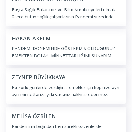
Başta Sağlık Bakanımız ve Bilim Kurulu üyeleri olmak
üzere bütün sağlık çalışanlarının Pandemi sürecinde
gösterdikleri fedakarane çalışmalarından dolayı
hepsini gönülden tebrik ediyor, kendilerine ve
ailelerine iki cihan saadeti Allah'tan niyaz ediyorum.
HAKAN AKELM
PANDEMİ DÖNEMINDE GÖSTERMİŞ OLDUGUNUZ
EMEKTEN DOLAYI MİNNETTARLIĞIMI SUNARIM.
DOÇ.DR.HAKAN AKELMA
ZEYNEP BÜYÜKKAYA
Bu zorlu günlerde verdiğiniz emekler için hepinize ayrı
ayrı minnettarız. İyi ki varsınız hakkınız ödenmez.
MELİSA ÖZBİLEN
Pandeminin başından beri sürekli özverilerde