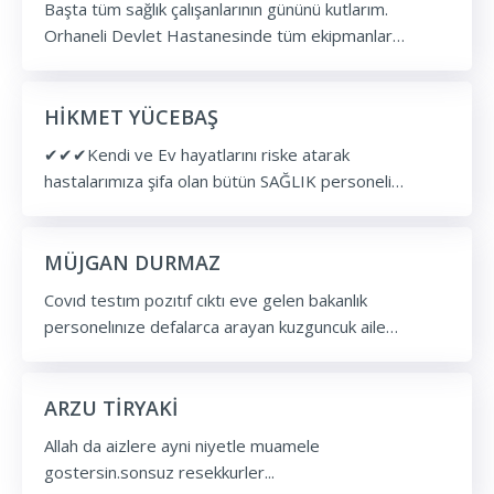
Başta tüm sağlık çalışanlarının gününü kutlarım.
Orhaneli Devlet Hastanesinde tüm ekipmanlar
mevcut olmasına rağmen doktorlarımız ne yazık ki
mesleklerinin hakkini vermemekte. Bir de fizik
bölümünde corona kurallarına uyulmasını tavsiye
HİKMET YÜCEBAŞ
ediyorum. Şimdiden gününüz kutlu olsun.
✔✔✔Kendi ve Ev hayatlarını riske atarak
hastalarımıza şifa olan bütün SAĞLIK personeli
arkadaşlarımızı ellerimizi patlarcasına günlerce
alkışlasak yinede hakkını ödeyemeyiz.Ninnetarız
sizlere.Sağolun Varolun iyiki varsınız.Bu zor günleri inş
MÜJGAN DURMAZ
hep beraber atlatıp güzel günlere çıkacağız...!!!
Covıd testım pozıtıf cıktı eve gelen bakanlık
personelınıze defalarca arayan kuzguncuk aile
hekımınıze bınlerce tesekkurler. Sistemınızi cok ıyı
kurmussunuz. Alkısı hakedıyorsunuz
ARZU TİRYAKİ
Allah da aizlere ayni niyetle muamele
gostersin.sonsuz resekkurler...