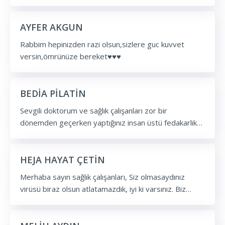
AYFER AKGUN
Rabbim hepinizden razi olsun,sizlere guc kuvvet
versin,ömrünüze bereket♥️♥️♥️
BEDİA PİLATİN
Sevgili doktorum ve sağlık çalışanları zor bir
dönemden geçerken yaptığınız insan üstü fedakarlık
için hepinizeşükranlarımı sevgi ve saygılarımı
sunuyorum bu dönemde coronavirus e karşı yaptığınız
savaşınızda tüm Türkiye nin kalbini kazandınız sizi
HEJA HAYAT ÇETİN
saygı ve sevgiyle Allah'a emanet ediyorum son
Merhaba sayın sağlık çalışanları, Siz olmasaydınız
sözüm doktorum sağlık çalışanlarım hakkınızı helal edin
virüsü biraz olsun atlatamazdık, iyi ki varsınız. Biz
bize
sadece size teşekkür ediyoruz ama siz daha fazlasınız
hak ediyorsunuz.Aynı zamanda çok zorluklar