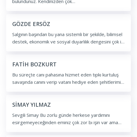
bulundunuz. Kendinizden çok
devletinizi,milletinizi,bizleri düşündünüz. İyi ki varsınız.
Allah kolaylıklar versin.Hem kendim hem devletim
adına teşekkürü bir borç biliyorum.
GÖZDE ERSÖZ
Salgının başından bu yana sistemli bir şekilde, bilimsel
destek, ekonomik ve sosyal duyarlılık dengesini çok iyi
oluşturan Sağlık Bakanlığı' na ve doktor, hemşire, sağlık
yöneticisi, hizmetliler tüm çalışanlara çok teşekkür
ederim.
FATİH BOZKURT
Bu süreçte canı pahasına hizmet eden tıpkı kurtuluş
savaşında canını verip vatanı hediye eden şehitlerimiz
kadar değerlisiniz iyi ki varsınız.....Fatih Bozkurt -
Burdur- Öğretmen -Bahçelievler Şehit Sıdkı Kara
İlkokulu
SİMAY YILMAZ
Sevgili Simay Bu zorlu günde herkese yardımını
esirgemeyeceğinden eminiz çok zor bı işin var ama
zorlukların üstesinden gelebilirsin iyiki varsin sevgiler