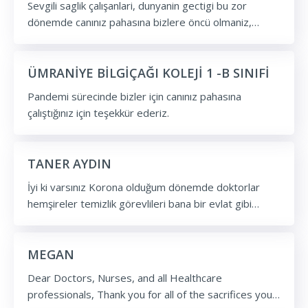
Sevgili saglik çalışanlari, dunyanin gectigi bu zor
sayenizde iyi oldu. Çocuklarınız üzülmesin sizinle gurur
dönemde canınız pahasına bizlere öncü olmaniz,
duysun. Herkesi iyileştiren sevindiren anne babası
sağlığımıza kavuşmamız icin çabalarınız, emekleriniz ....
abisi var. Allah razı olsun sizlerden. Allah sizi korusun
Allah sizlerden razı olsun , bu süreçte hiçbir saglik
hasta olmayın. Ben hep cama çıkıp sizi alkışladım
çalışanına virus geçmesin, ailesine geçmesin inşallah.
ÜMRANİYE BİLGİÇAĞI KOLEJİ 1 -B SINIFİ
akşamları.
Saglikli, sizleri zorlamayacak mesailer diliyorum.
Pandemi sürecinde bizler için canınız pahasına
ALLAHA EMANET OLUN.
çalıştığınız için teşekkür ederiz.
TANER AYDIN
İyi ki varsınız Korona olduğum dönemde doktorlar
hemşireler temizlik görevlileri bana bir evlat gibi
baktınız,başımın tacısınız Allah hepinizden razı olsun
Hepinize yürekten şükranlarımı sunuyorum
MEGAN
Dear Doctors, Nurses, and all Healthcare
professionals, Thank you for all of the sacrifices you